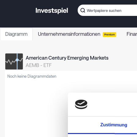
Diagramm
Unternehmensinformationen
Fina
Premium
American Century Emerging Markets
AEMB
-
ETF
Noch keine Diagrammdaten
Zustimmung