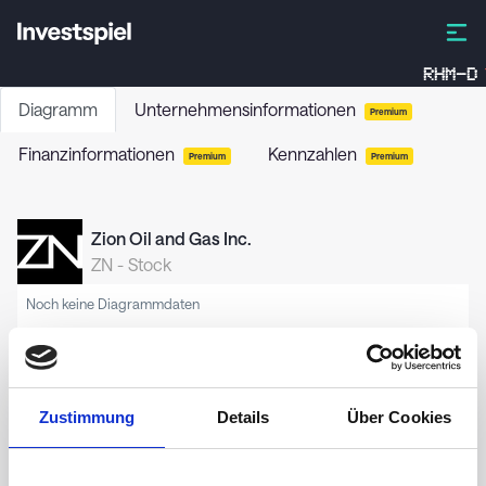
RHM-D
Diagramm
Unternehmensinformationen
Premium
Finanzinformationen
Kennzahlen
Premium
Premium
Zion Oil and Gas Inc.
ZN
-
Stock
Noch keine Diagrammdaten
Zustimmung
Details
Über Cookies