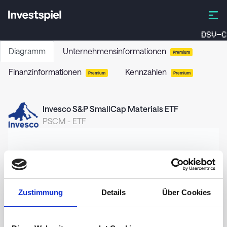
DSV-C
Diagramm
Unternehmensinformationen
Premium
Finanzinformationen
Kennzahlen
Premium
Premium
Invesco S&P SmallCap Materials ETF
PSCM
-
ETF
107,5
Zustimmung
Details
Über Cookies
105,0
102,5