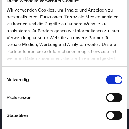
Diese Webseite verwendet Cookies
Wir verwenden Cookies, um Inhalte und Anzeigen zu
100,0
personalisieren, Funktionen für soziale Medien anbieten
zu können und die Zugriffe auf unsere Website zu
97,5
analysieren. Außerdem geben wir Informationen zu Ihrer
Verwendung unserer Website an unsere Partner für
95,0
soziale Medien, Werbung und Analysen weiter. Unsere
7. Mai 2026
23. Juni 2026
6. August 2026
Partner führen diese Informationen möglicherweise mit
24 Std.
7T
1M
3M
1J
5J
weiteren Daten zusammen, die Sie ihnen bereitgestellt
haben oder die sie im Rahmen Ihrer Nutzung der Dienste
gesammelt haben.
Handel
Einwilligungsauswahl
Notwendig
Präferenzen
Statistiken