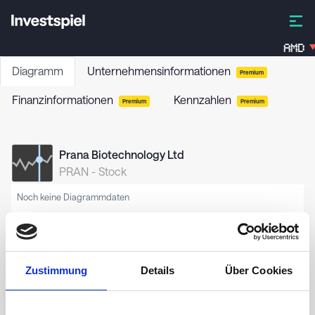
AMD
Diagramm
Unternehmensinformationen
Premium
Finanzinformationen
Kennzahlen
Premium
Premium
Prana Biotechnology Ltd
PRAN
-
Stock
Noch keine Diagrammdaten
Zustimmung
Details
Über Cookies