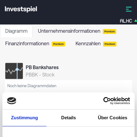
ALHC
Diagramm
Unternehmensinformationen
Premium
Finanzinformationen
Kennzahlen
Premium
Premium
PB Bankshares
PBBK
-
Stock
Noch keine Diagrammdaten
Zustimmung
Details
Über Cookies