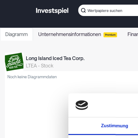
Diagramm
Unternehmensinformationen
Fina
Premium
Long Island Iced Tea Corp.
LTEA
-
Stock
Noch keine Diagrammdaten
Zustimmung