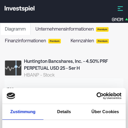
GNOM
Diagramm
Unternehmensinformationen
Premium
Finanzinformationen
Kennzahlen
Premium
Premium
Huntington Bancshares, Inc. - 4.50% PRF
PERPETUAL USD 25 - Ser H
HBANP
-
Stock
17,20
17,00
Zustimmung
Details
Über Cookies
16,80