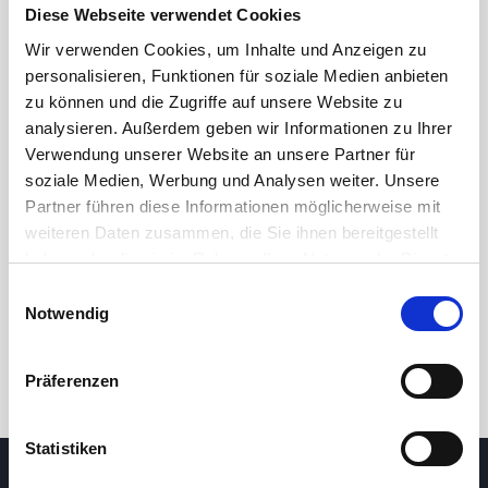
16,60
Diese Webseite verwendet Cookies
Wir verwenden Cookies, um Inhalte und Anzeigen zu
16,40
personalisieren, Funktionen für soziale Medien anbieten
zu können und die Zugriffe auf unsere Website zu
16,20
analysieren. Außerdem geben wir Informationen zu Ihrer
Verwendung unserer Website an unsere Partner für
16,00
soziale Medien, Werbung und Analysen weiter. Unsere
6. Mai 2026
22. Juni 2026
5. August 2026
Partner führen diese Informationen möglicherweise mit
24 Std.
7T
1M
3M
1J
5J
weiteren Daten zusammen, die Sie ihnen bereitgestellt
haben oder die sie im Rahmen Ihrer Nutzung der Dienste
gesammelt haben.
Einwilligungsauswahl
Handel
Notwendig
Präferenzen
Statistiken