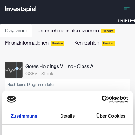
TRIFO-
Diagramm
Unternehmensinformationen
Premium
Finanzinformationen
Kennzahlen
Premium
Premium
Gores Holdings VII Inc - Class A
GSEV
-
Stock
Noch keine Diagrammdaten
Zustimmung
Details
Über Cookies