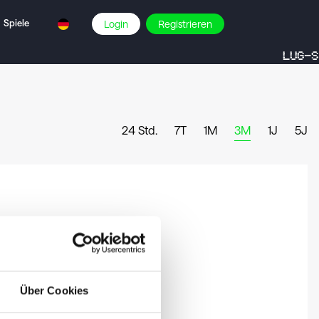
Spiele
Login
Registrieren
LUG-S
24 Std.
7T
1M
3M
1J
5J
Über Cookies