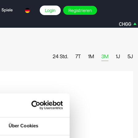
Spiele
Login
Registrieren
CHGG
5
24 Std.
7T
1M
3M
1J
5J
Über Cookies