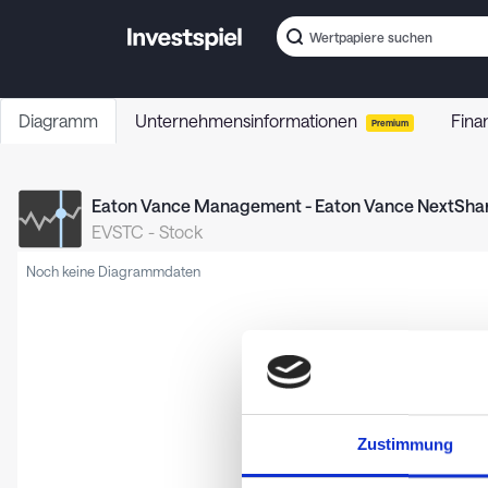
Diagramm
Unternehmensinformationen
Fina
Premium
Eaton Vance Management - Eaton Vance NextShar
EVSTC
-
Stock
Noch keine Diagrammdaten
Zustimmung