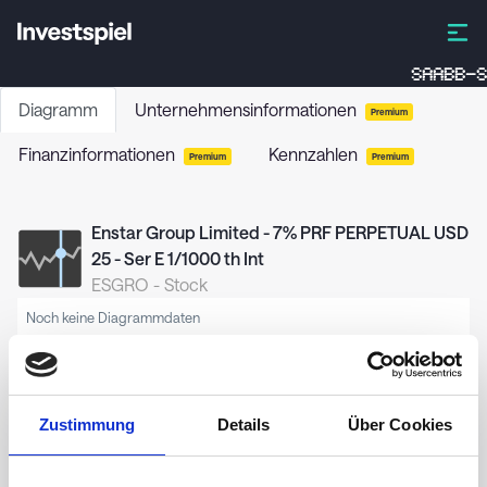
SAABB-S
Diagramm
Unternehmensinformationen
Premium
Finanzinformationen
Kennzahlen
Premium
Premium
Enstar Group Limited - 7% PRF PERPETUAL USD
25 - Ser E 1/1000 th Int
ESGRO
-
Stock
Noch keine Diagrammdaten
Zustimmung
Details
Über Cookies