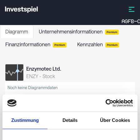
AGFB-C
Diagramm
Unternehmensinformationen
Premium
Finanzinformationen
Kennzahlen
Premium
Premium
Enzymotec Ltd.
ENZY
-
Stock
Noch keine Diagrammdaten
Zustimmung
Details
Über Cookies