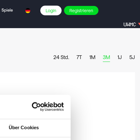
Spiele
Login
Registrieren
UWMC
24 Std.
7T
1M
3M
1J
5J
Über Cookies