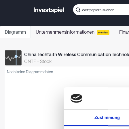
Diagramm
Unternehmensinformationen
Fina
Premium
China Techfaith Wireless Communication Technol
CNTF
-
Stock
Noch keine Diagrammdaten
Zustimmung