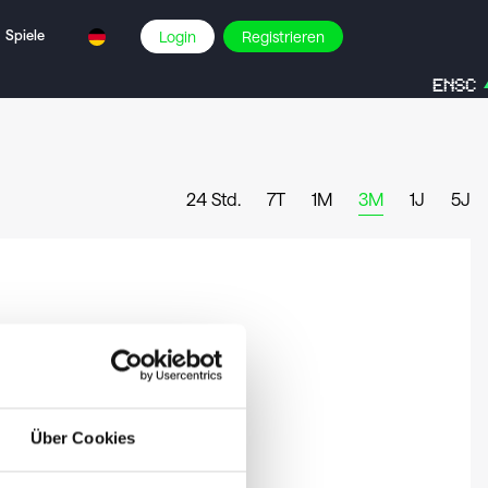
Spiele
Login
Registrieren
ENSC
24 Std.
7T
1M
3M
1J
5J
Über Cookies