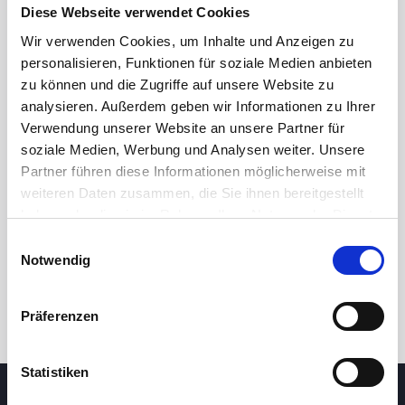
Diese Webseite verwendet Cookies
Wir verwenden Cookies, um Inhalte und Anzeigen zu
27,00
personalisieren, Funktionen für soziale Medien anbieten
zu können und die Zugriffe auf unsere Website zu
26,50
analysieren. Außerdem geben wir Informationen zu Ihrer
Verwendung unserer Website an unsere Partner für
soziale Medien, Werbung und Analysen weiter. Unsere
7. Mai 2026
23. Juni 2026
6. August 2026
Partner führen diese Informationen möglicherweise mit
24 Std.
7T
1M
3M
1J
5J
weiteren Daten zusammen, die Sie ihnen bereitgestellt
haben oder die sie im Rahmen Ihrer Nutzung der Dienste
gesammelt haben.
Einwilligungsauswahl
Handel
Notwendig
Präferenzen
Statistiken