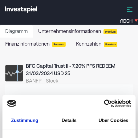
ADGM
Diagramm
Unternehmensinformationen
Premium
Finanzinformationen
Kennzahlen
Premium
Premium
BFC Capital Trust II - 7.20% PFS REDEEM
31/03/2034 USD 25
BANFP
-
Stock
28,00
Zustimmung
Details
Über Cookies
27,50