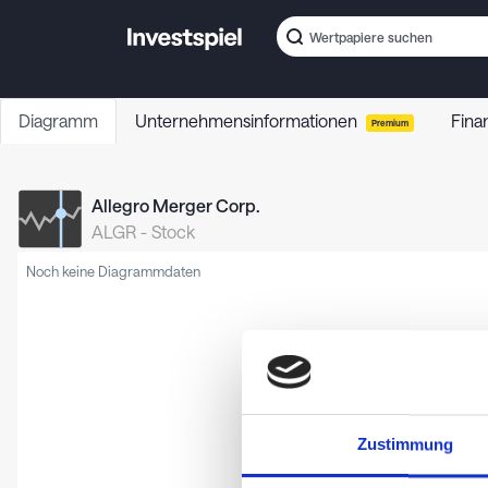
Diagramm
Unternehmensinformationen
Fina
Premium
Allegro Merger Corp.
ALGR
-
Stock
Noch keine Diagrammdaten
Zustimmung