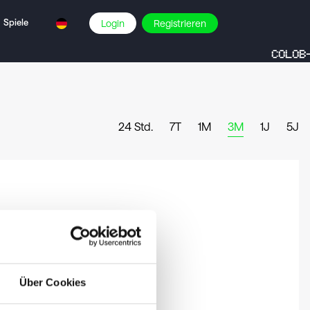
Spiele
Login
Registrieren
COLOB-
24 Std.
7T
1M
3M
1J
5J
Über Cookies