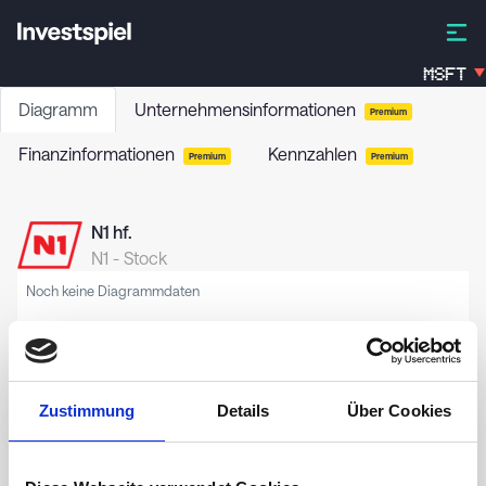
MSFT
Diagramm
Unternehmensinformationen
Premium
Finanzinformationen
Kennzahlen
Premium
Premium
N1 hf.
N1
-
Stock
Noch keine Diagrammdaten
Zustimmung
Details
Über Cookies