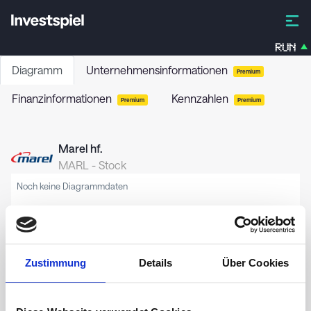
RUN
Diagramm
Unternehmensinformationen
Premium
Finanzinformationen
Kennzahlen
Premium
Premium
Marel hf.
MARL
-
Stock
Noch keine Diagrammdaten
Zustimmung
Details
Über Cookies