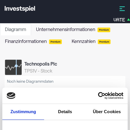
VATE
Diagramm
Unternehmensinformationen
Premium
Finanzinformationen
Kennzahlen
Premium
Premium
Technopolis Plc
TPS1V
-
Stock
Noch keine Diagrammdaten
Zustimmung
Details
Über Cookies