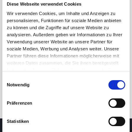
29,0
Diese Webseite verwendet Cookies
Wir verwenden Cookies, um Inhalte und Anzeigen zu
28,0
personalisieren, Funktionen für soziale Medien anbieten
zu können und die Zugriffe auf unsere Website zu
analysieren. Außerdem geben wir Informationen zu Ihrer
27,0
Verwendung unserer Website an unsere Partner für
soziale Medien, Werbung und Analysen weiter. Unsere
8. Mai 2026
24. Juni 2026
7. August 2026
Partner führen diese Informationen möglicherweise mit
24 Std.
7T
1M
3M
1J
5J
weiteren Daten zusammen, die Sie ihnen bereitgestellt
haben oder die sie im Rahmen Ihrer Nutzung der Dienste
gesammelt haben.
Einwilligungsauswahl
Handel
Notwendig
Präferenzen
Statistiken