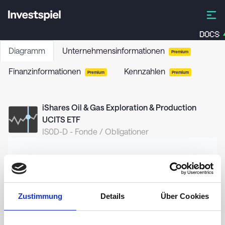
DOCS
Diagramm
Unternehmensinformationen
Premium
Finanzinformationen
Kennzahlen
Premium
Premium
iShares Oil & Gas Exploration & Production
UCITS ETF
IS0D-D
-
Fonde / Obligationer
31,0
Zustimmung
Details
Über Cookies
30,0