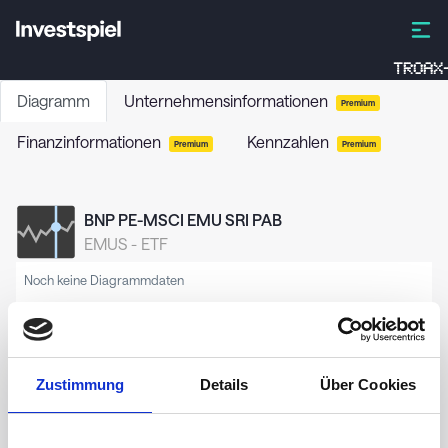
TROAX-
Diagramm
Unternehmensinformationen
Premium
Finanzinformationen
Kennzahlen
Premium
Premium
BNP PE-MSCI EMU SRI PAB
EMUS
-
ETF
Noch keine Diagrammdaten
Zustimmung
Details
Über Cookies