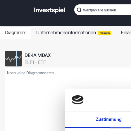
Diagramm
Unternehmensinformationen
Fina
Premium
DEKA MDAX
ELF1
-
ETF
Noch keine Diagrammdaten
Zustimmung