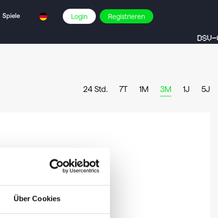
Spiele
Login
Registrieren
DSV-C
24 Std.
7T
1M
3M
1J
5J
Über Cookies