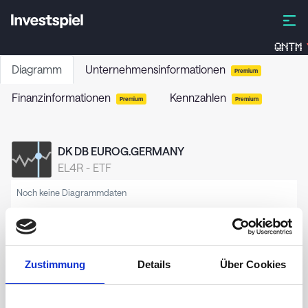
QNTM
Diagramm
Unternehmensinformationen
Premium
Finanzinformationen
Kennzahlen
Premium
Premium
DK DB EUROG.GERMANY
EL4R
-
ETF
Noch keine Diagrammdaten
Zustimmung
Details
Über Cookies