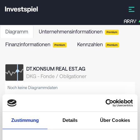
ARAY
Diagramm
Unternehmensinformationen
Premium
Finanzinformationen
Kennzahlen
Premium
Premium
DT.KONSUM REAL EST.AG
DKG
-
Fonde / Obligationer
Noch keine Diagrammdaten
Zustimmung
Details
Über Cookies