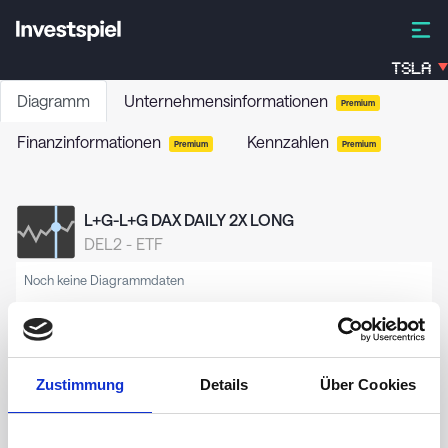
TSLA
Diagramm
Unternehmensinformationen
Premium
Finanzinformationen
Kennzahlen
Premium
Premium
L+G-L+G DAX DAILY 2X LONG
DEL2
-
ETF
Noch keine Diagrammdaten
Zustimmung
Details
Über Cookies