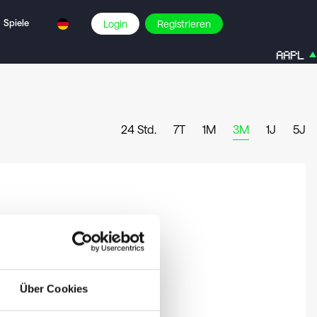
Spiele
Login
Registrieren
AAPL
24 Std.
7T
1M
3M
1J
5J
Über Cookies