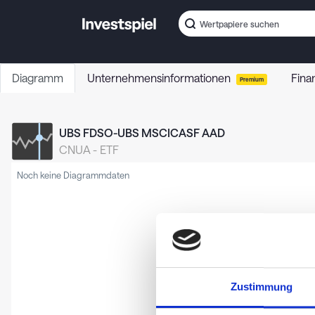
Diagramm
Unternehmensinformationen
Fina
Premium
UBS FDSO-UBS MSCICASF AAD
CNUA
-
ETF
Noch keine Diagrammdaten
Zustimmung