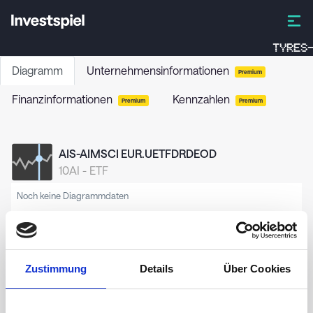
TYRES-
Diagramm
Unternehmensinformationen
Premium
Finanzinformationen
Kennzahlen
Premium
Premium
AIS-AIMSCI EUR.UETFDRDEOD
10AI
-
ETF
Noch keine Diagrammdaten
Zustimmung
Details
Über Cookies