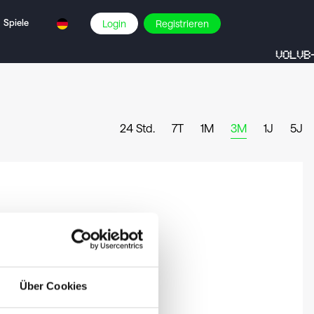
Spiele
Login
Registrieren
VOLVB-
24 Std.
7T
1M
3M
1J
5J
Über Cookies