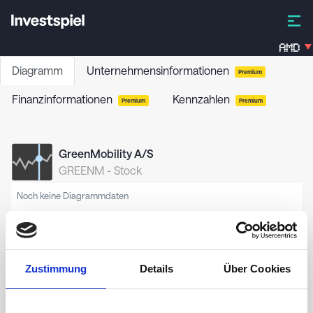
AMD
Diagramm
Unternehmensinformationen
Premium
Finanzinformationen
Kennzahlen
Premium
Premium
GreenMobility A/S
GREENM
-
Stock
Noch keine Diagrammdaten
Zustimmung
Details
Über Cookies