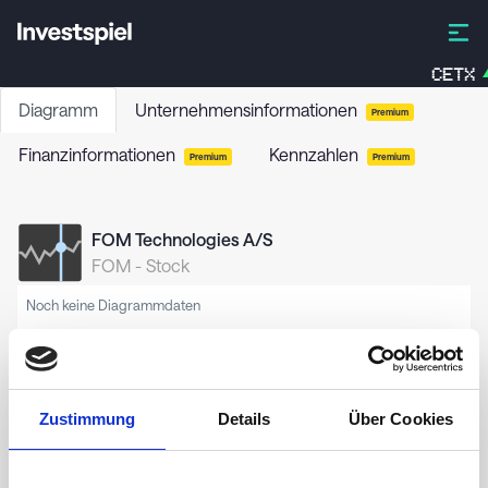
CETX
Diagramm
Unternehmensinformationen
Premium
Finanzinformationen
Kennzahlen
Premium
Premium
FOM Technologies A/S
FOM
-
Stock
Noch keine Diagrammdaten
Zustimmung
Details
Über Cookies