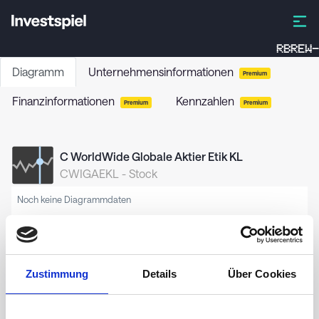
RBREW-
Diagramm
Unternehmensinformationen
Premium
Finanzinformationen
Kennzahlen
Premium
Premium
C WorldWide Globale Aktier Etik KL
CWIGAEKL
-
Stock
Noch keine Diagrammdaten
Zustimmung
Details
Über Cookies