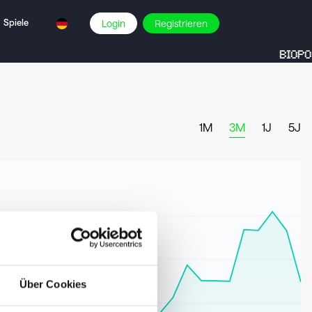
Spiele
Login
Registrieren
BIOPO-
1M
3M
1J
5J
Über Cookies