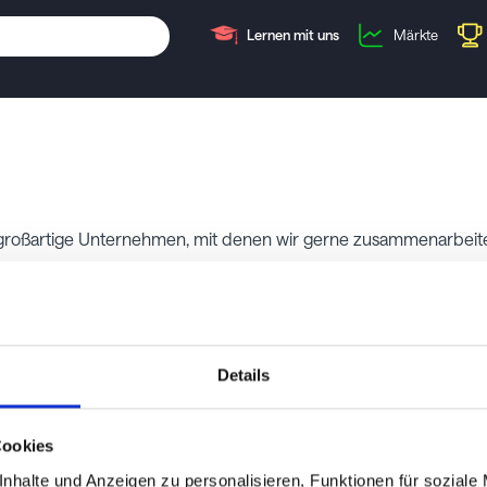
Lernen mit uns
Märkte
r: großartige Unternehmen, mit denen wir gerne zusammenarbeit
Details
IEX Group
Cookies
Die IEX Group betreibt die Investors Exchange (IEX), eine
nhalte und Anzeigen zu personalisieren, Funktionen für soziale
Unternehmen gemacht wurde.