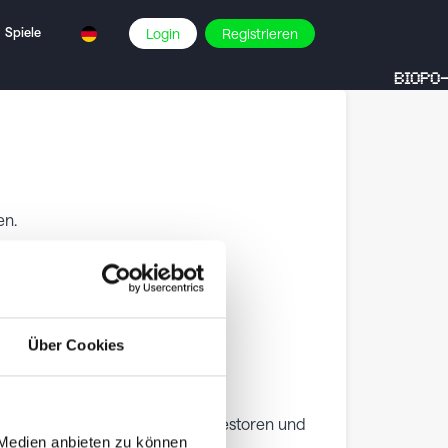
Spiele
Login
Registrieren
BIOPO-
en.
Über Cookies
 Börse für US-Aktien, die für Investoren und
 Medien anbieten zu können