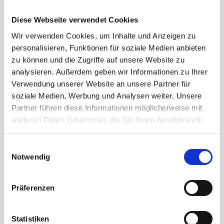
-1,10
%
Dash
$
30,60
Diese Webseite verwendet Cookies
-0,86
%
Ethereum
$
1.895,45
Wir verwenden Cookies, um Inhalte und Anzeigen zu
-1,10
%
IOTA
$
0,05
personalisieren, Funktionen für soziale Medien anbieten
-1,10
%
KAVA
$
0,05
zu können und die Zugriffe auf unsere Website zu
-1,10
%
Kyber Network
$
0,11
analysieren. Außerdem geben wir Informationen zu Ihrer
Verwendung unserer Website an unsere Partner für
-1,10
%
Chainlink
$
8,13
soziale Medien, Werbung und Analysen weiter. Unsere
-1,10
%
Lisk
$
0,12
Partner führen diese Informationen möglicherweise mit
0,61
%
Litecoin
$
45,32
weiteren Daten zusammen, die Sie ihnen bereitgestellt
haben oder die sie im Rahmen Ihrer Nutzung der Dienste
-1,10
%
MTL
$
0,26
gesammelt haben.
Einwilligungsauswahl
-1,10
%
Neo
$
2,27
Notwendig
-1,10
%
ONG
$
0,04
-1,10
%
PIVX
$
0,09
Präferenzen
-1,10
%
POWR
$
0,06
-1,10
%
Qtum
$
1,04
Statistiken