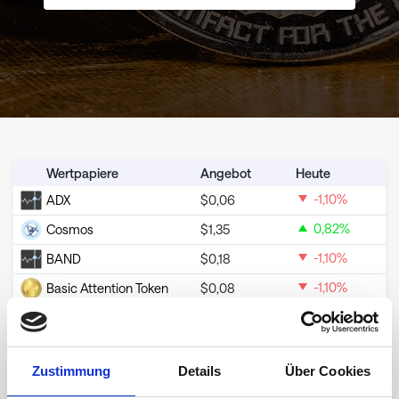
Wertpapiere
Angebot
Heute
-1,10
%
ADX
$
0,06
0,82
%
Cosmos
$
1,35
-1,10
%
BAND
$
0,18
-1,10
%
Basic Attention Token
$
0,08
-0,80
%
Bitcoin Cash
$
213,36
-1,74
%
Binance Coin
$
586,87
Zustimmung
Details
Über Cookies
-1,10
%
Bitcoin
$
64.187,38