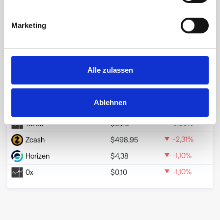
-1,10
%
RLC
$
0,35
Marketing
-1,10
%
Steem
$
0,04
-1,10
%
STORJ
$
0,09
-1,58
%
STX
$
0,13
Alle zulassen
-2,03
%
THETA
$
0,13
-1,10
%
WAN
$
0,05
Ablehnen
-3,30
%
XRP
$
1,02
0,85
%
Tezos
$
0,20
-2,31
%
Zcash
$
498,95
-1,10
%
Horizen
$
4,38
-1,10
%
0x
$
0,10