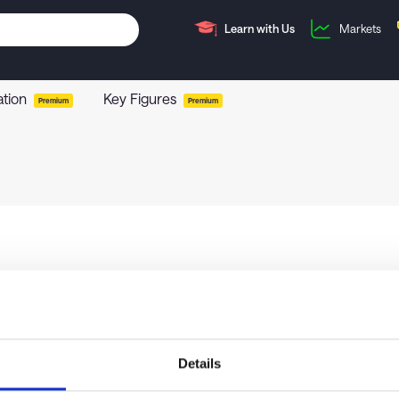
Learn with Us
Markets
ation
Key Figures
Premium
Premium
Details