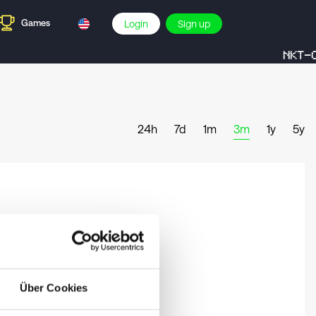
Games
Login
Sign up
NKT-C
24h
7d
1m
3m
1y
5y
Über Cookies