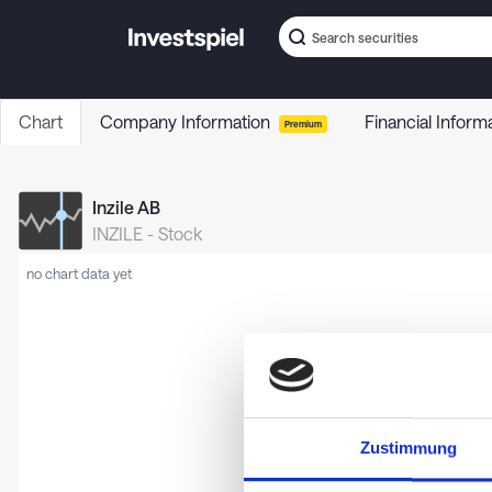
Chart
Company Information
Financial Inform
Premium
Inzile AB
INZILE
-
Stock
no chart data yet
Zustimmung