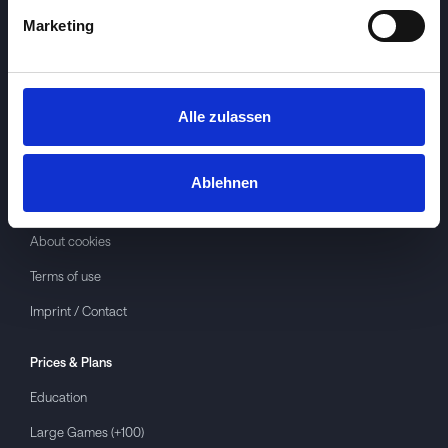
Marketing
Alle zulassen
Investspiel
About
Investspiel
Ablehnen
Privacy policy
About cookies
Terms of use
Imprint / Contact
Prices & Plans
Education
Large Games (+100)