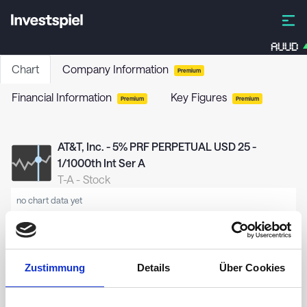
AUUD
Chart
Company Information
Premium
Financial Information
Key Figures
Premium
Premium
AT&T, Inc. - 5% PRF PERPETUAL USD 25 -
1/1000th Int Ser A
T-A
-
Stock
no chart data yet
Zustimmung
Details
Über Cookies