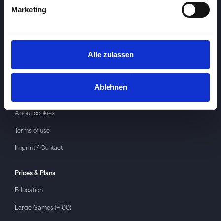
Marketing
Alle zulassen
Investspiel
About
Investspiel
Ablehnen
Privacy policy
About cookies
Terms of use
Imprint / Contact
Prices & Plans
Education
Large Games (+100)