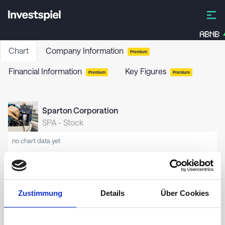
ABNB
Chart
Company Information
Premium
Financial Information
Key Figures
Premium
Premium
Sparton Corporation
SPA
-
Stock
no chart data yet
Zustimmung
Details
Über Cookies