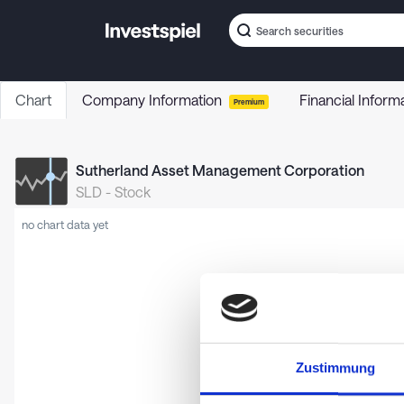
Chart
Company Information
Financial Inform
Premium
Sutherland Asset Management Corporation
SLD
-
Stock
no chart data yet
Zustimmung