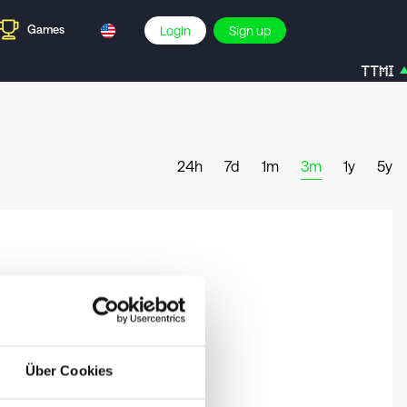
Games
Login
Sign up
TTMI
24h
7d
1m
3m
1y
5y
Über Cookies