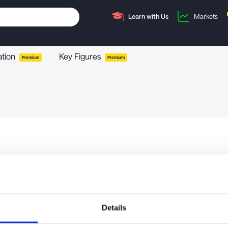
Learn with Us
Markets
ation
Key Figures
Premium
Premium
Details