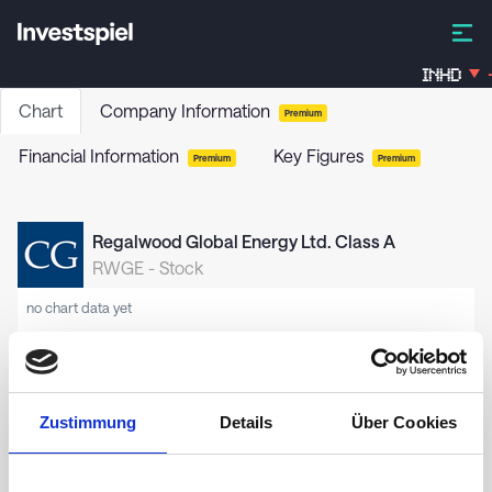
INHD
Chart
Company Information
Premium
Financial Information
Key Figures
Premium
Premium
Regalwood Global Energy Ltd. Class A
RWGE
-
Stock
no chart data yet
Zustimmung
Details
Über Cookies