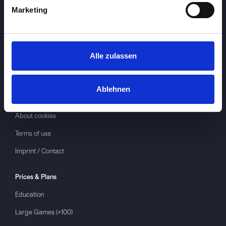
Marketing
Alle zulassen
Investspiel
About
Investspiel
Ablehnen
Privacy policy
About cookies
Terms of use
Imprint / Contact
Prices & Plans
Education
Large Games (+100)