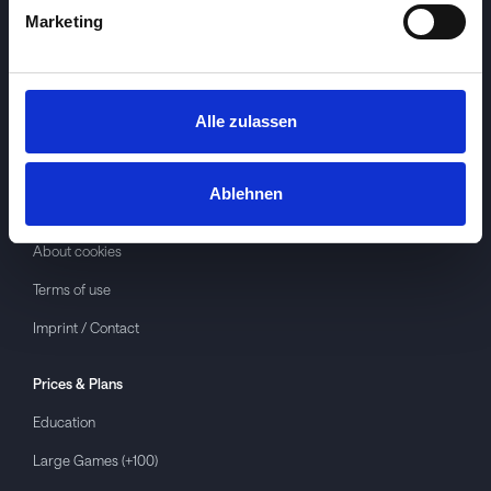
Marketing
Alle zulassen
Investspiel
About
Investspiel
Ablehnen
Privacy policy
About cookies
Terms of use
Imprint / Contact
Prices & Plans
Education
Large Games (+100)