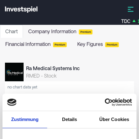
TDC
1
Chart
Company Information
Premium
Financial Information
Key Figures
Premium
Premium
Ra Medical Systems Inc
RMED
-
Stock
no chart data yet
Zustimmung
Details
Über Cookies