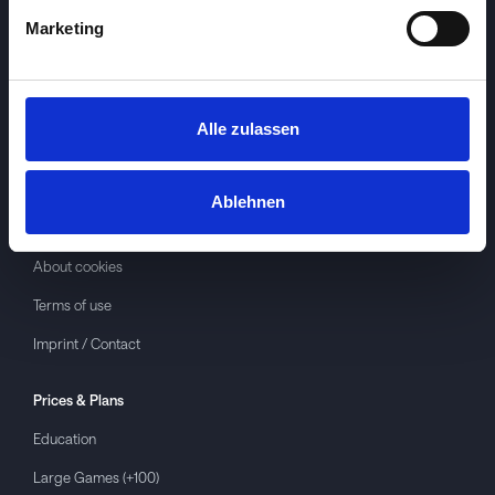
Marketing
Alle zulassen
Investspiel
About
Investspiel
Ablehnen
Privacy policy
About cookies
Terms of use
Imprint / Contact
Prices & Plans
Education
Large Games (+100)