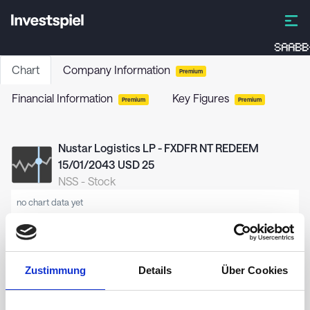
SAABB
Chart
Company Information
Premium
Financial Information
Key Figures
Premium
Premium
Nustar Logistics LP - FXDFR NT REDEEM
15/01/2043 USD 25
NSS
-
Stock
no chart data yet
Zustimmung
Details
Über Cookies