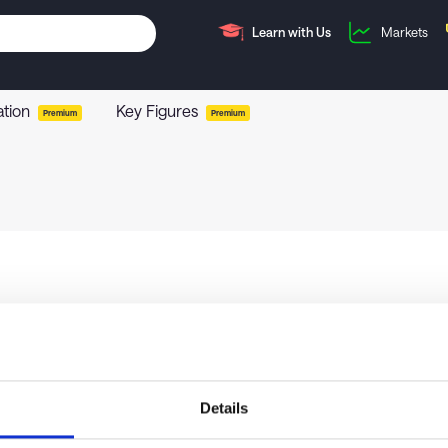
Learn with Us
Markets
ation
Key Figures
Premium
Premium
Details