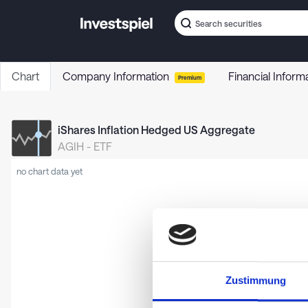
Chart
Company Information
Financial Inform
Premium
iShares Inflation Hedged US Aggregate
AGIH
-
ETF
no chart data yet
Zustimmung