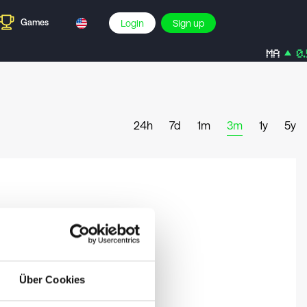
Games
Login
Sign up
MA
0.5
24h
7d
1m
3m
1y
5y
Über Cookies