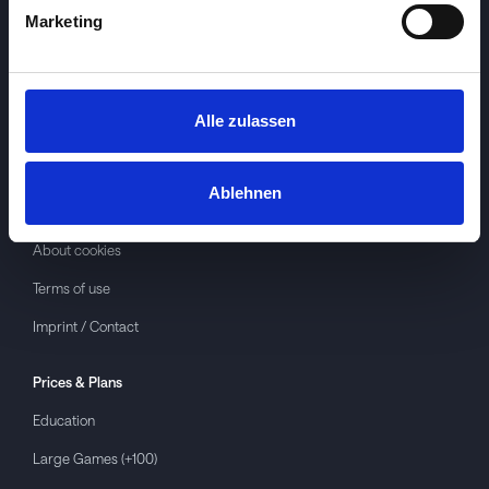
Marketing
Alle zulassen
Investspiel
About
Investspiel
Ablehnen
Privacy policy
About cookies
Terms of use
Imprint / Contact
Prices & Plans
Education
Large Games (+100)