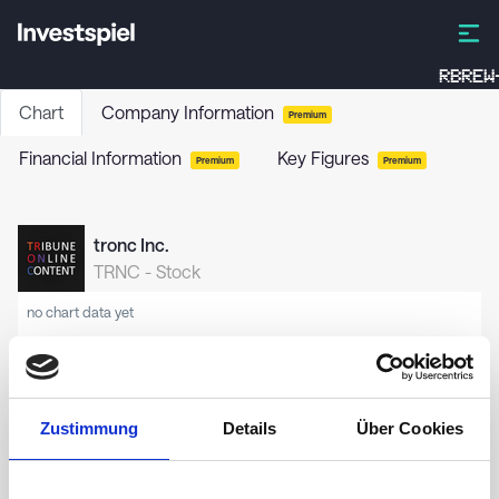
RBREW
Chart
Company Information
Premium
Financial Information
Key Figures
Premium
Premium
tronc Inc.
TRNC
-
Stock
no chart data yet
Zustimmung
Details
Über Cookies