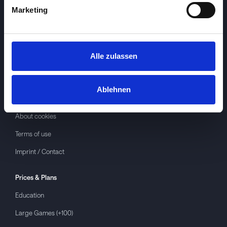
Marketing
Alle zulassen
Investspiel
About
Investspiel
Ablehnen
Privacy policy
About cookies
Terms of use
Imprint / Contact
Prices & Plans
Education
Large Games (+100)