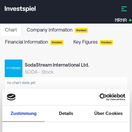
MRNA
Chart
Company Information
Premium
Financial Information
Key Figures
Premium
Premium
SodaStream International Ltd.
SODA
-
Stock
no chart data yet
Zustimmung
Details
Über Cookies