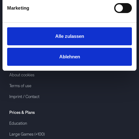
Marketing
Alle zulassen
Investspiel
About
Investspiel
Ablehnen
Privacy policy
About cookies
Terms of use
Imprint / Contact
Prices & Plans
Education
Large Games (+100)