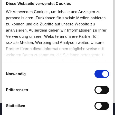
Diese Webseite verwendet Cookies
25.00
Wir verwenden Cookies, um Inhalte und Anzeigen zu
personalisieren, Funktionen für soziale Medien anbieten
zu können und die Zugriffe auf unsere Website zu
24.80
analysieren. Außerdem geben wir Informationen zu Ihrer
Verwendung unserer Website an unsere Partner für
soziale Medien, Werbung und Analysen weiter. Unsere
7 May 2026
23 June 2026
6 August 2026
Partner führen diese Informationen möglicherweise mit
24h
7d
1m
3m
1y
5y
weiteren Daten zusammen, die Sie ihnen bereitgestellt
haben oder die sie im Rahmen Ihrer Nutzung der Dienste
gesammelt haben.
Einwilligungsauswahl
Trade
Notwendig
Präferenzen
Statistiken