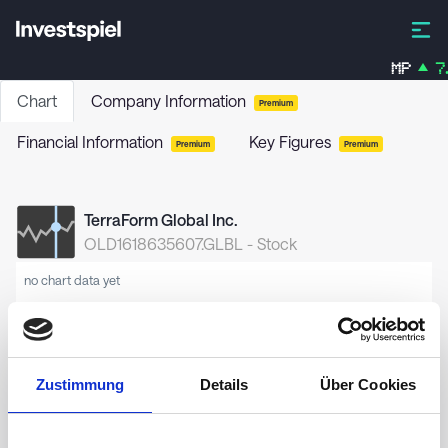
MP
7.
Chart
Company Information
Premium
Financial Information
Key Figures
Premium
Premium
TerraForm Global Inc.
OLD1618635607.GLBL
-
Stock
no chart data yet
Zustimmung
Details
Über Cookies