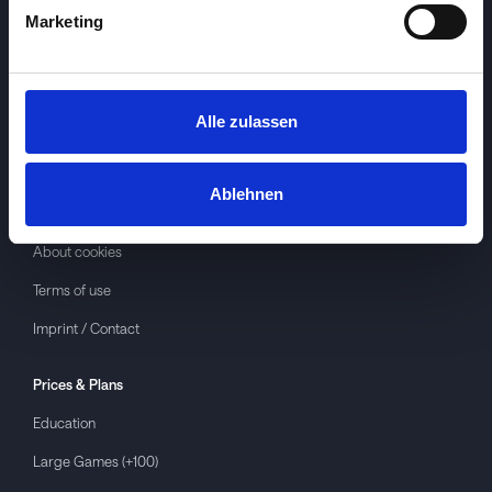
Marketing
Alle zulassen
Investspiel
About
Investspiel
Ablehnen
Privacy policy
About cookies
Terms of use
Imprint / Contact
Prices & Plans
Education
Large Games (+100)