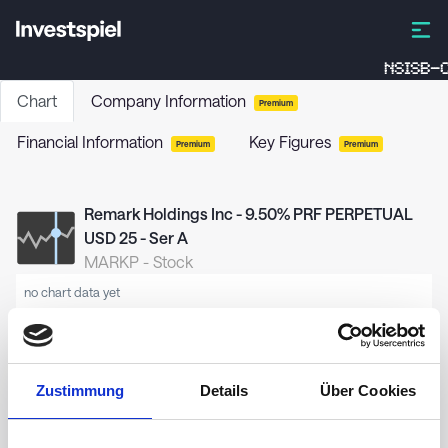
NSISB-C
Chart
Company Information
Premium
Financial Information
Key Figures
Premium
Premium
Remark Holdings Inc - 9.50% PRF PERPETUAL
USD 25 - Ser A
MARKP
-
Stock
no chart data yet
Zustimmung
Details
Über Cookies