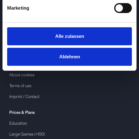
Marketing
Alle zulassen
Investspiel
About
Investspiel
Ablehnen
Privacy policy
About cookies
Terms of use
Imprint / Contact
Prices & Plans
Education
Large Games (+100)