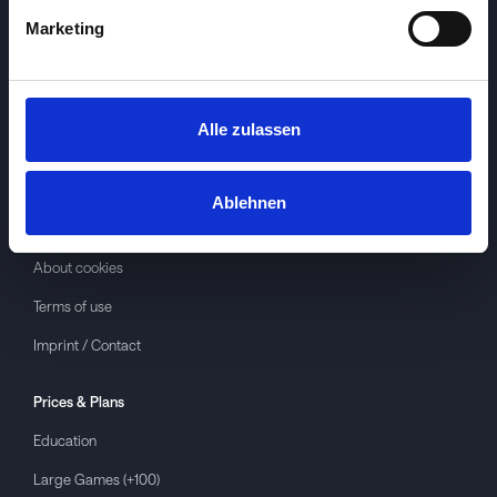
Marketing
Alle zulassen
Investspiel
About
Investspiel
Ablehnen
Privacy policy
About cookies
Terms of use
Imprint / Contact
Prices & Plans
Education
Large Games (+100)