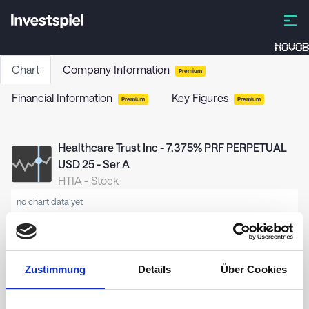
NOVOB
Chart
Company Information
Premium
Financial Information
Key Figures
Premium
Premium
Healthcare Trust Inc - 7.375% PRF PERPETUAL
USD 25 - Ser A
HTIA
-
Stock
no chart data yet
Zustimmung
Details
Über Cookies