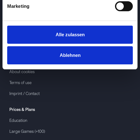
Marketing
Alle zulassen
Investspiel
About
Investspiel
Ablehnen
Privacy policy
About cookies
Terms of use
Imprint / Contact
Prices & Plans
Education
Large Games (+100)