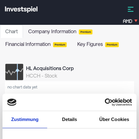
AMD
Chart
Company Information
Premium
Financial Information
Key Figures
Premium
Premium
HL Acquisitions Corp
HCCH
-
Stock
no chart data yet
Zustimmung
Details
Über Cookies