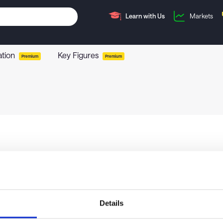
Learn with Us
Markets
ation
Key Figures
Premium
Premium
Details