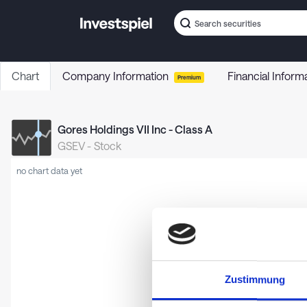
Chart
Company Information
Financial Inform
Premium
Gores Holdings VII Inc - Class A
GSEV
-
Stock
no chart data yet
Zustimmung