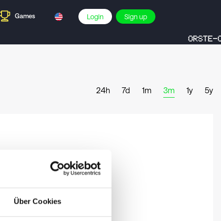
Games
Login
Sign up
ORSTE-C
24h
7d
1m
3m
1y
5y
Über Cookies